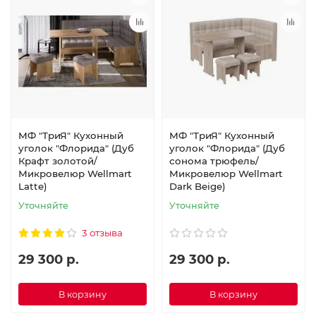
МФ "ТриЯ" Кухонный
МФ "ТриЯ" Кухонный
уголок "Флорида" (Дуб
уголок "Флорида" (Дуб
Крафт золотой/
сонома трюфель/
Микровелюр Wellmart
Микровелюр Wellmart
Latte)
Dark Beige)
Уточняйте
Уточняйте
3 отзыва
29 300 р.
29 300 р.
В корзину
В корзину