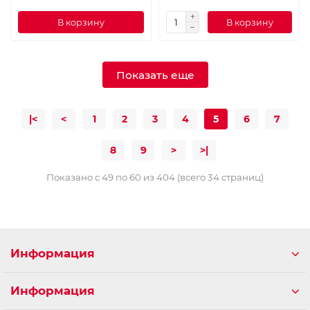
В корзину
В корзину
Показать еще
|<
<
1
2
3
4
5
6
7
8
9
>
>|
Показано с 49 по 60 из 404 (всего 34 страниц)
Информация
Информация