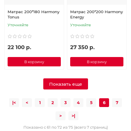
Матрас 200*180 Harmony
Матрас 200*200 Harmony
Tonus
Energy
Уточняйте
Уточняйте
22 100 р.
27 350 р.
В корзину
В корзину
Показать еще
|<
<
1
2
3
4
5
6
7
>
>|
Показано с 61 по 72 из 75 (всего 7 страниц)