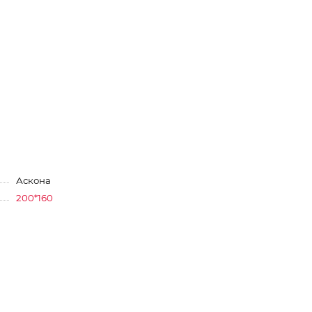
Аскона
200*160