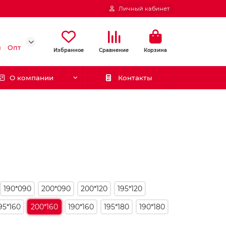
Личный кабинет
и
Опт
Избранное
Сравнение
Корзина
О компании
Контакты
190*090
200*090
200*120
195*120
95*160
200*160
190*160
195*180
190*180