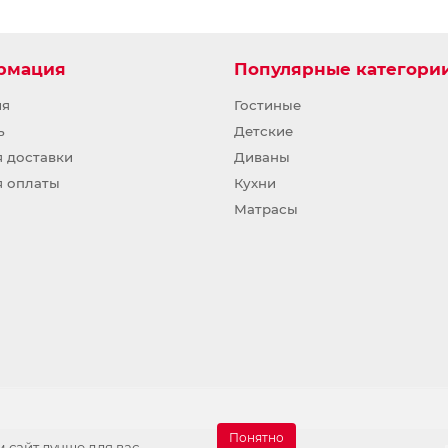
рмация
Популярные категори
ия
Гостиные
ь
Детские
я доставки
Диваны
я оплаты
Кухни
Матрасы
Понятно
 сайт лучше для вас