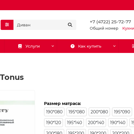
+7 (4722) 25-72-77
Общий номер
Кухн
Услуги
Как купить
 Tonus
Размер матраса:
190*080
195*080
200*080
195*090
190*120
195*140
200*140
190*140
1
200*180
195*200
190*200
200*200