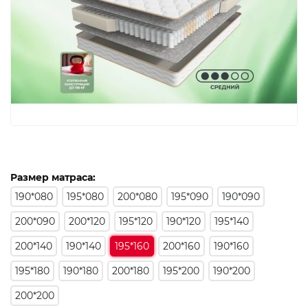
Размер матраса:
190*080
195*080
200*080
195*090
190*090
200*090
200*120
195*120
190*120
195*140
200*140
190*140
195*160
200*160
190*160
195*180
190*180
200*180
195*200
190*200
200*200