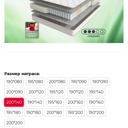
Размер матраса:
190*080
195*080
200*080
195*090
190*090
200*090
200*120
195*120
190*120
195*140
200*140
190*140
195*160
200*160
190*160
195*180
190*180
200*180
195*200
190*200
200*200