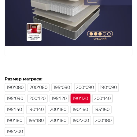
Размер матраса:
190*080
200*080
195*080
200*090
190*090
195*090
200*120
195*120
190*120
200*140
195*140
190*140
200*160
190*160
195*160
190*180
195*180
200*180
190*200
200*180
195*200