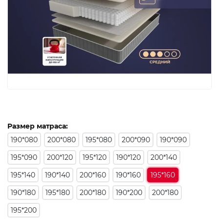
Размер матраса:
190*080
200*080
195*080
200*090
190*090
195*090
200*120
195*120
190*120
200*140
195*140
190*140
200*160
190*160
195*160
190*180
195*180
200*180
190*200
200*180
195*200