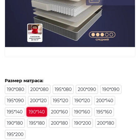
Размер матраса:
190*080
200*080
195*080
200*090
190*090
195*090
200*120
195*120
190*120
200*140
195*140
190*140
200*160
190*160
195*160
190*180
195*180
200*180
190*200
200*180
195*200