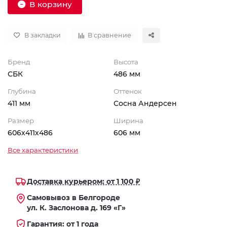
В корзину
В закладки
В сравнение
Бренд
Высота
СБК
486 мм
Глубина
Оттенок
411 мм
Сосна Андерсен
Размер
Ширина
606х411х486
606 мм
Все характеристики
Доставка курьером: от 1 100 ₽
Самовывоз в Белгороде
ул. К. Заслонова д. 169 «Г»
Гарантия: от 1 года