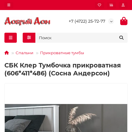
+7 (4722) 25-72-77
Спальни
Прикроватные тумбы
СБК Клер Тумбочка прикроватная
(606*411*486) (Сосна Андерсон)