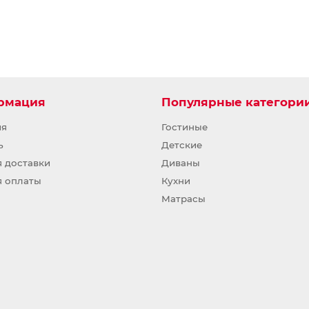
рмация
Популярные категори
ия
Гостиные
ь
Детские
я доставки
Диваны
я оплаты
Кухни
Матрасы