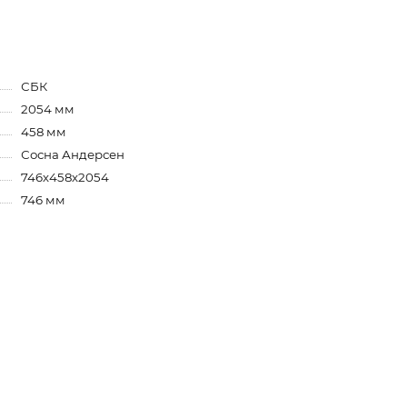
СБК
2054 мм
458 мм
Сосна Андерсен
746х458х2054
746 мм