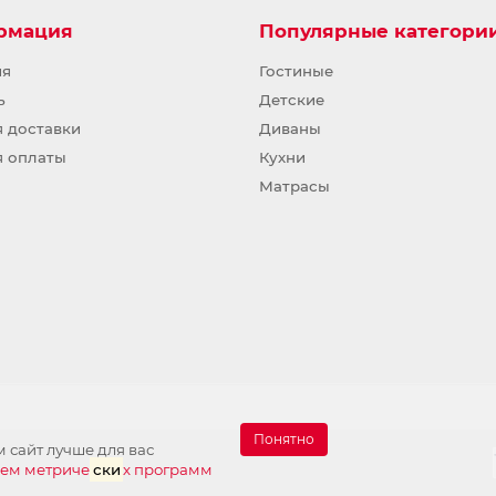
рмация
Популярные категори
ия
Гостиные
ь
Детские
я доставки
Диваны
я оплаты
Кухни
Матрасы
Понятно
 сайт лучше для вас
ием метриче
ски
х программ