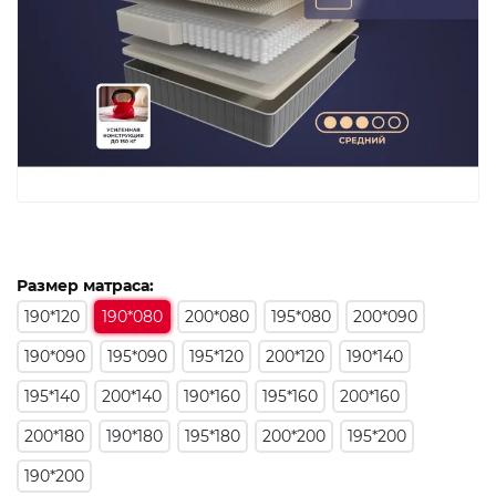
Размер матраса:
190*120
190*080
200*080
195*080
200*090
190*090
195*090
195*120
200*120
190*140
195*140
200*140
190*160
195*160
200*160
200*180
190*180
195*180
200*200
195*200
190*200