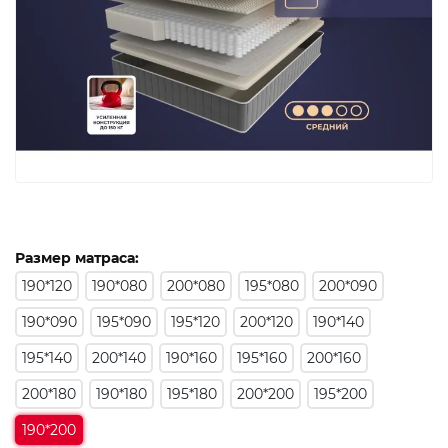
Размер матраса:
190*120
190*080
200*080
195*080
200*090
190*090
195*090
195*120
200*120
190*140
195*140
200*140
190*160
195*160
200*160
200*180
190*180
195*180
200*200
195*200
190*200