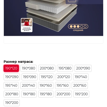
Размер матраса:
190*120
190*080
200*080
195*080
200*090
190*090
195*090
195*120
200*120
190*140
195*140
200*140
190*160
195*160
200*160
200*180
190*180
195*180
200*200
195*200
190*200