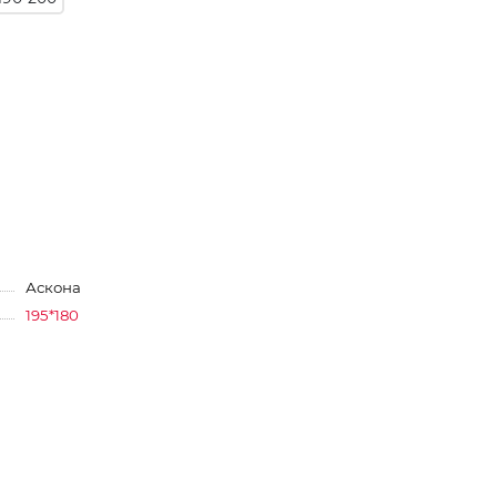
Аскона
195*180