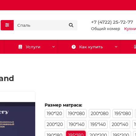
+7 (4722) 25-72-77
Общий номер
Кухн
Услуги
Как купить
rand
Размер матраса:
190*120
190*080
200*080
195*080
200*120
190*140
195*140
200*140
190*180
195*180
200*200
195*200