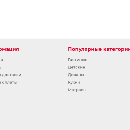
рмация
Популярные категори
ия
Гостиные
ь
Детские
я доставки
Диваны
я оплаты
Кухни
Матрасы