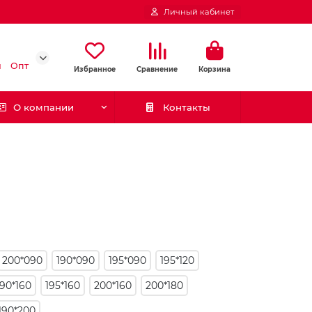
Личный кабинет
и
Опт
Избранное
Сравнение
Корзина
О компании
Контакты
200*090
190*090
195*090
195*120
190*160
195*160
200*160
200*180
190*200