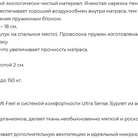
енный экологически чистый материал. Ячеистая нарезка 
еспечивает хороший воздухообмен внутри матраса, тем
рания пружинным блоком.
 18 см.
штук на спальное место). Проволока пружин изготовлена
зку.
что увеличивает прочность матраса.
той 2 см.
о 150 кг.
t Feel и системой комфортности Ultra Sense. Бурлет из 
организмов, делает ткань необыкновенно мягкой и роск
чивает дополнительную вентиляцию и идеальный микрокл