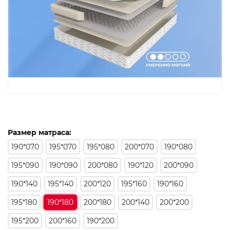
Размер матраса:
190*070
195*070
195*080
200*070
190*080
195*090
190*090
200*080
190*120
200*090
190*140
195*140
200*120
195*160
190*160
195*180
190*180
200*180
200*140
200*200
195*200
200*160
190*200