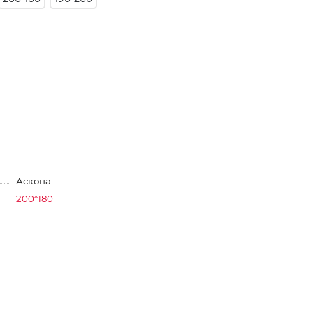
Аскона
200*180