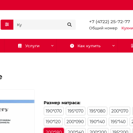
+7 (4722) 25-72-77
Общий номер
Кухн
Услуги
Как купить
e
Размер матраса:
190*070
195*070
195*080
200*070
190*120
200*090
190*140
195*140
200*180
200*140
200*200
195*200