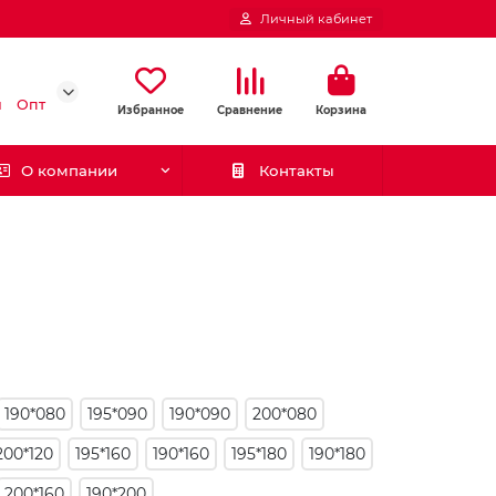
Личный кабинет
и
Опт
Избранное
Сравнение
Корзина
О компании
Контакты
190*080
195*090
190*090
200*080
200*120
195*160
190*160
195*180
190*180
200*160
190*200