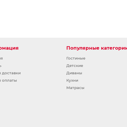
рмация
Популярные категори
ия
Гостиные
ь
Детские
я доставки
Диваны
я оплаты
Кухни
Матрасы