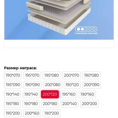
Размер матраса:
190*070
195*070
195*080
200*070
190*080
195*090
190*090
200*080
190*120
200*090
190*140
195*140
200*120
195*160
190*160
195*180
190*180
200*180
200*140
200*200
195*200
200*160
190*200