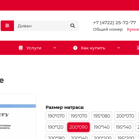
+7 (4722) 25-72-77
Общий номер
Кухн
Услуги
Как купить
e
Размер матраса:
190*070
195*070
195*080
200*070
190*120
200*090
190*140
195*140
200*180
200*140
200*200
195*200