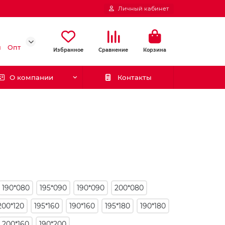
Личный кабинет
и
Опт
Избранное
Сравнение
Корзина
О компании
Контакты
190*080
195*090
190*090
200*080
200*120
195*160
190*160
195*180
190*180
200*160
190*200