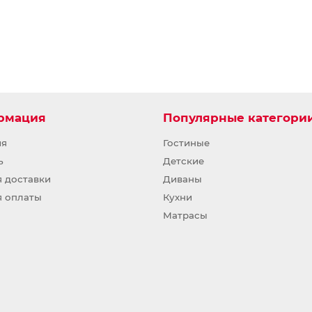
рмация
Популярные категори
ия
Гостиные
ь
Детские
я доставки
Диваны
я оплаты
Кухни
Матрасы