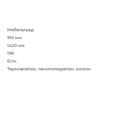
Мебельград
910 мм
1420 мм
199
Есть
Термовойлок, пенополиуретан, холкон