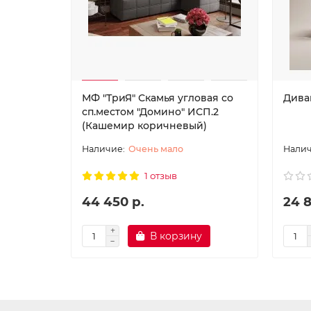
МФ "ТриЯ" Скамья угловая со
Дива
сп.местом "Домино" ИСП.2
(Кашемир коричневый)
Очень мало
1 отзыв
44 450 р.
24 8
В корзину