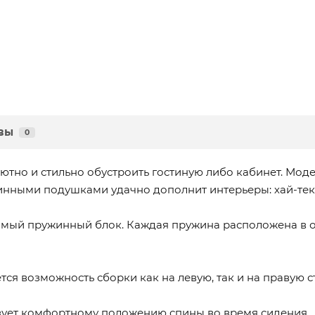
вы
0
уютно и стильно обустроить гостиную либо кабинет. М
ными подушками удачно дополнит интерьеры: хай-тек, 
имый пружинный блок. Каждая пружина расположена в о
ся возможность сборки как на левую, так и на правую с
ует комфортному положению спины во время сидения.