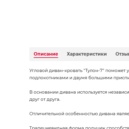
Описание
Характеристики
Отзы
Угловой диван-кровать "Тулон-7" поможет 
подлокотниками и двумя большими приспин
В основании дивана используется независ
друг от друга.
Отличительной особенностью дивана являет
Трапециевидная форма подушек способств