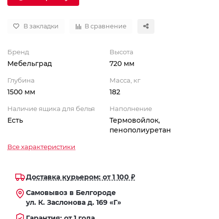
В закладки
В сравнение
Бренд
Высота
Мебельград
720 мм
Глубина
Масса, кг
1500 мм
182
Наличие ящика для белья
Наполнение
Есть
Термовойлок,
пенополиуретан
Все характеристики
Доставка курьером: от 1 100 ₽
Самовывоз в Белгороде
ул. К. Заслонова д. 169 «Г»
Гарантия: от 1 года