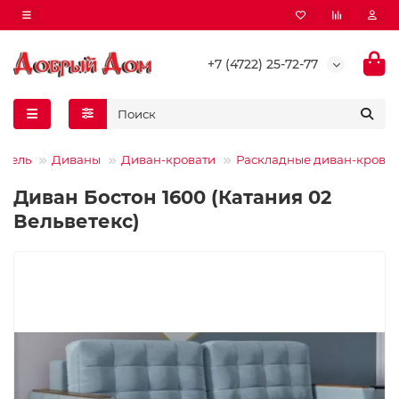
+7 (4722) 25-72-77
ебель
Диваны
Диван-кровати
Раскладные диван-крова
Диван Бостон 1600 (Катания 02
Вельветекс)