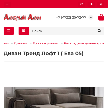
+7 (4722) 25-72-77
ебель
Диваны
Диван-кровати
Раскладные диван-крова
Диван Тренд Лофт 1 ( Ева 05)