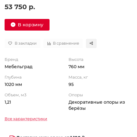
53 750 р.
В корзину
В закладки
В сравнение
Бренд
Высота
Мебельград
760 мм
Глубина
Масса, кг
1020 мм
95
Объем, м3
Опоры
1,21
Декоративные опоры из
берёзы
Все характеристики