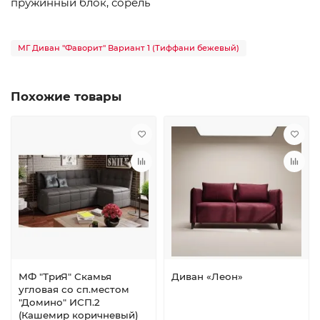
пружинный блок, сорель
МГ Диван "Фаворит" Вариант 1 (Тиффани бежевый)
Похожие товары
МФ "ТриЯ" Скамья
Диван «Леон»
угловая со сп.местом
"Домино" ИСП.2
(Кашемир коричневый)