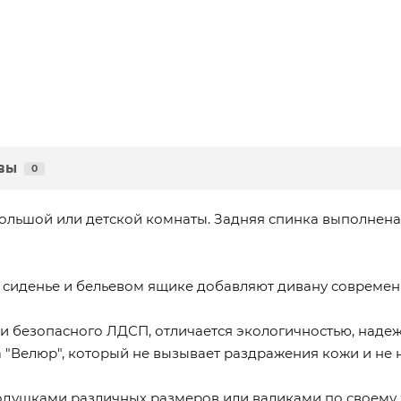
вы
0
ольшой или детской комнаты. Задняя спинка выполнена 
, сиденье и бельевом ящике добавляют дивану современ
и безопасного ЛДСП, отличается экологичностью, наде
"Велюр", который не вызывает раздражения кожи и не 
одушками различных размеров или валиками по своему