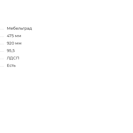
Мебельград
475 мм
920 мм
95,5
ЛДСП
Есть