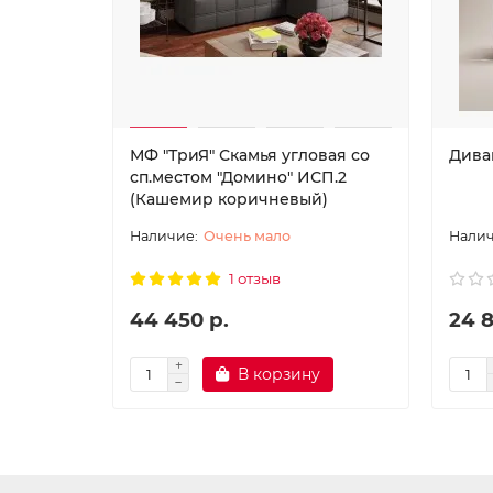
МФ "ТриЯ" Скамья угловая со
Дива
сп.местом "Домино" ИСП.2
(Кашемир коричневый)
Очень мало
1 отзыв
44 450 р.
24 8
В корзину