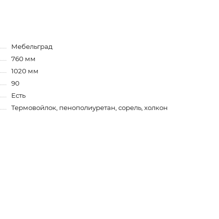
Мебельград
760 мм
1020 мм
90
Есть
Термовойлок, пенополиуретан, сорель, холкон