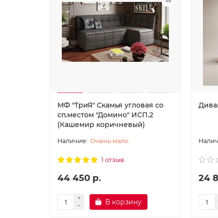
МФ "ТриЯ" Скамья угловая со
Дива
сп.местом "Домино" ИСП.2
(Кашемир коричневый)
Очень мало
1 отзыв
44 450 р.
24 8
В корзину