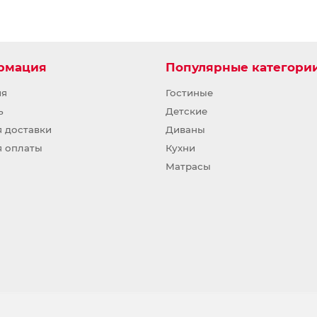
рмация
Популярные категори
ия
Гостиные
ь
Детские
я доставки
Диваны
я оплаты
Кухни
Матрасы